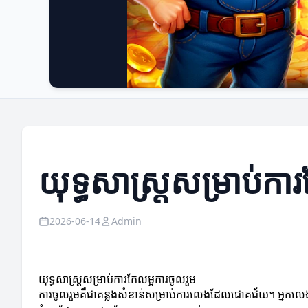
យុទ្ធសាស្ត្រសម្រាប់កា
2026-06-14
Admin
យុទ្ធសាស្ត្រសម្រាប់ការកែលម្អការចូលរួម
ការចូលរួមគឺជាគន្លងសំខាន់សម្រាប់ការលេងដែលជោគជ័យ។ អ្នកលេងដ