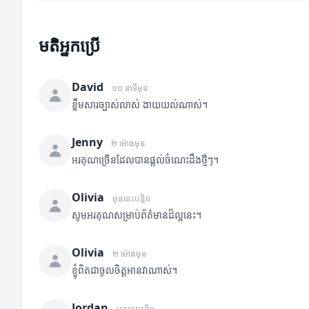
មតិអ្នកប្រើ
David
១០ នាទីមុន
ខ្លឹមសារច្បាស់លាស់ ងាយយល់ណាស់។
Jenny
២ ម៉ោងមុន
អរគុណច្រើនដែលបានផ្តល់ចំណេះដឹងថ្មីៗ។
Olivia
មុននេះបន្តិច
សូមអរគុណសម្រាប់ព័ត៌មានដ៏ល្អនេះ។
Olivia
២ ម៉ោងមុន
ខ្ញុំពិតជាចូលចិត្តអានវាណាស់។
Jordan
មុននេះបន្តិច