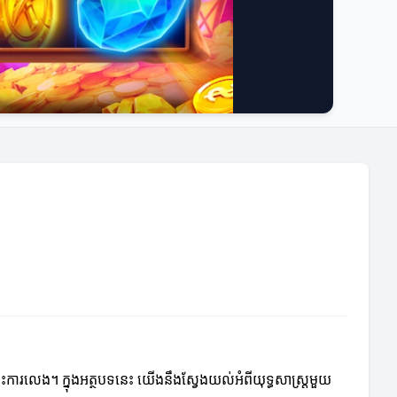
រលេង។ ក្នុងអត្ថបទនេះ យើងនឹងស្វែងយល់អំពីយុទ្ធសាស្ត្រមួយ