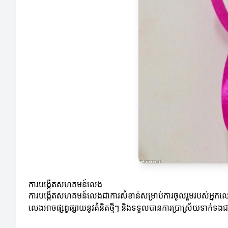
ការបង្កើតសហគមន៍លេង
ការបង្កើតសហគមន៍លេងជាការសំខាន់សម្រាប់ការចូលរួមរបស់អ្នកលេង។ អ
លេងអាចផ្សព្វផ្សាយនូវគំនិតថ្មីៗ និងទទួលបានការប្រាស្រ័យទាក់ទង