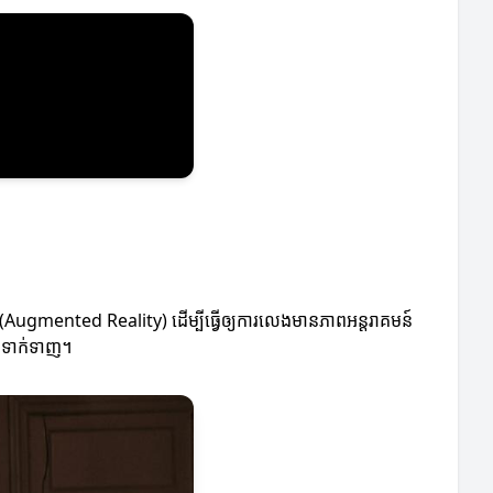
R (Augmented Reality) ដើម្បីធ្វើឲ្យការលេងមានភាពអន្ដរាគមន៍
ាពទាក់ទាញ។