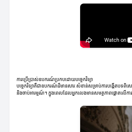
ការប្រើប្រាស់ឧបករណ៍ប្រកបដោយបច្ចេកវិទ្យា
បច្ចេកវិទ្យាគឺជាឧបករណ៍ដ៏មានសារៈសំខាន់សម្រាប់ការបង្កើតបទពិសោ
និងចាប់អារម្មណ៍។ ក្នុងពេលដែលអ្នកលេងមានសមត្ថភាពផ្តោតលើការល