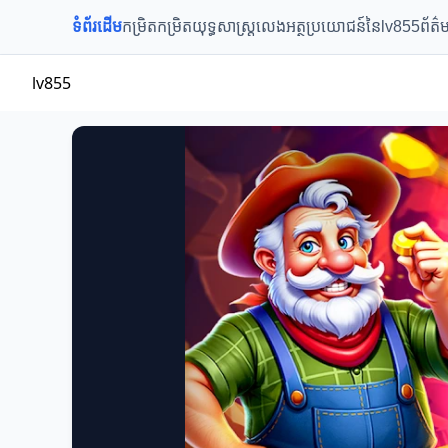
ទំព័រដើម
កម្រិតកម្រិត
យុទ្ធសាស្ត្រលេង
អត្ថប្រយោជន៍នៃlv855
ព័ត៌ម
lv855