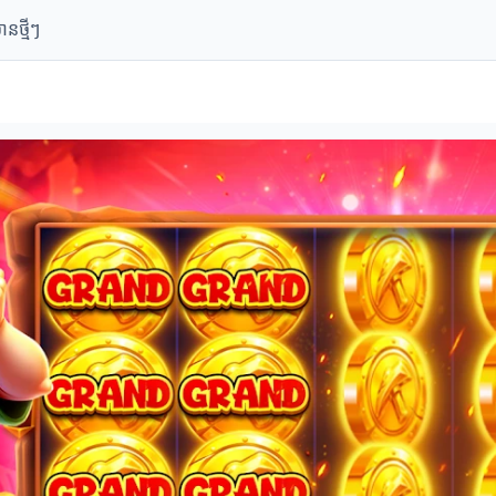
ានថ្មីៗ