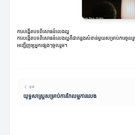
ការបង្កើតបទពិសោធន៍លេងល្អ
ការបង្កើតបទពិសោធន៍លេងល្អគឺជាគន្លងសំខាន់មួយសម្រាប់ការចូលរួម។
អញ្ជើញឲ្យអ្នកផ្សេងៗចូលរួម។
មុន
យុទ្ធសាស្ត្រ​សម្រាប់​ការកែលម្អការលេង