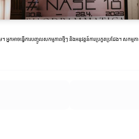
 អ្នកអាចធ្វើការបញ្ចូលសកម្មភាពថ្មីៗ និងអនុវត្តន៍ការប្រកួតប្រជែង។ សកម្ម