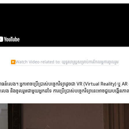
▶
Watch Video related to: យុទ្ធសាស្ត្រសម្រាប់ការកែលម្អការចូលរួម
ធន៍លេង។ អ្នកអាចប្រើប្រាស់បច្ចេកវិទ្យាដូចជា VR (Virtual Reality) ឬ A
េង និងចូលរួមជាមួយអ្នកដទៃ ការប្រើប្រាស់បច្ចេកវិទ្យានេះអាចជួយបង្កើនភ