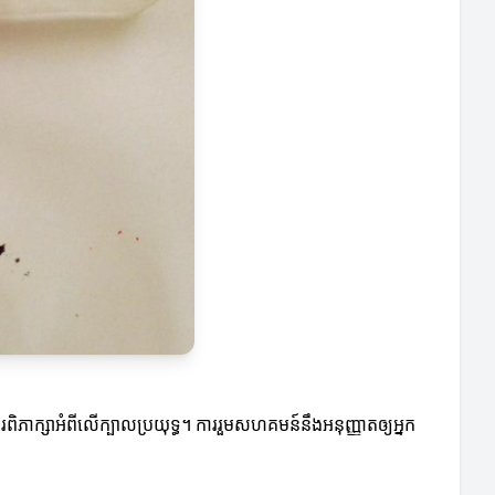
ភាក្សាអំពីលើក្បាលប្រយុទ្ធ។ ការរួមសហគមន៍នឹងអនុញ្ញាតឲ្យអ្នក