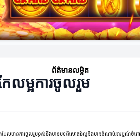
ព័ត៌មានលម្អិត
រកែលម្អការចូលរួម
ែលមានការចូលរួមខ្ពស់នឹងមានបទពិសោធន៍ល្អនិងមានចំណាប់អារម្មណ៍ចំពោះកា