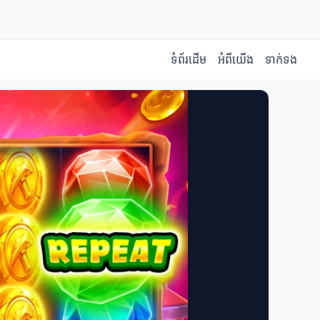
ទំព័រដើម
អំពីយើង
ទាក់ទង