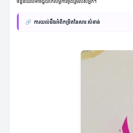
ចំនួនដែលអាចជួយកែលម្អការចូលរួមរបស់អ្នក។
🔗
ការយល់ដឹងអំពីកម្រិតនៃសារៈសំខាន់