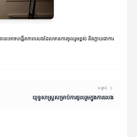
ភាពនេះអាចបង្កើតភាពលេងដែលមានការចូលរួមខ្ពស់ និងក្លាយជា​ការ​
បន្ទាប់
យុទ្ធសាស្ត្រសម្រាប់ការចូលរួមក្នុងការលេង