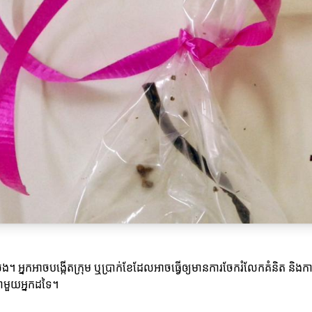
្នកអាចបង្កើតក្រុម ឬប្រាក់ខែដែលអាចធ្វើឲ្យមានការចែករំលែកគំនិត និងការពិ
ជាមួយអ្នកដទៃ។