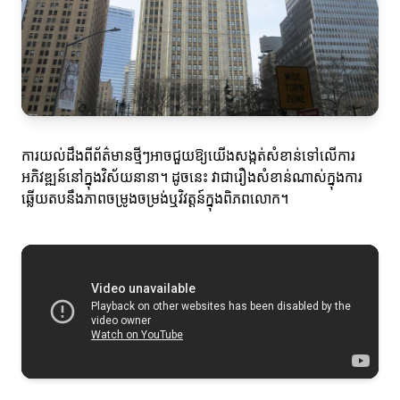
ការយល់ដឹងពីព័ត៌មានថ្មីៗអាចជួយឱ្យយើងសង្កត់សំខាន់ទៅលើការ
អភិវឌ្ឍន៍នៅក្នុងវិស័យនានា។ ដូចនេះ វាជារឿងសំខាន់ណាស់ក្នុងការ
ឆ្លើយតបនឹងភាពចម្រូងចម្រង់ឬវិវត្តន៍ក្នុងពិភពលោក។