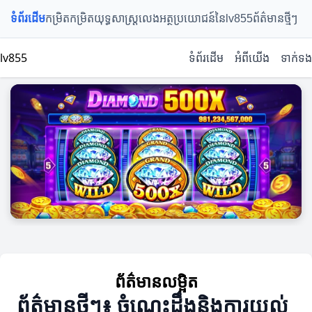
ទំព័រដើម
កម្រិតកម្រិត
យុទ្ធសាស្ត្រលេង
អត្ថប្រយោជន៍នៃlv855
ព័ត៌មានថ្មីៗ
lv855
ទំព័រដើម
អំពីយើង
ទាក់ទង
ព័ត៌មានលម្អិត
ព័ត៌មានថ្មីៗ៖ ចំណេះដឹងនិងការយល់