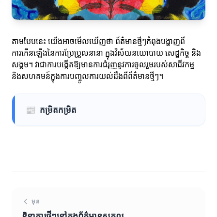
តាមបែបនេះ យើងអាចមើលឃើញថា ព័ត៌មានថ្មីៗកំពុងបង្ហាញពី
ការកើនឡើងនៃការប្រែប្រួលនានា ក្នុងវិស័យនយោបាយ សេដ្ឋកិច្ច និង
សង្គម។ វាជាការបង្កើតឱ្យមានការជំរុញនូវការចូលរួមរបស់សាជីវកម្ម
និងសហគមន៍ក្នុងការបញ្ចូលការយល់ដឹងពីព័ត៌មានថ្មីៗ។
📰
កម្រិតកម្រិត
មុន
និន្នាការថ្មីៗនៅក្នុងព័ត៌មានសកល