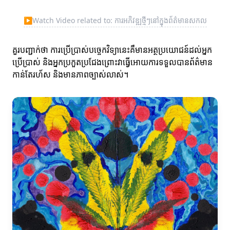
▶
Watch Video related to: ការអភិវឌ្ឍថ្មីៗនៅក្នុងព័ត៌មានសកល
គួរបញ្ជាក់ថា ការប្រើប្រាស់បច្ចេកវិទ្យានេះគឺមានអត្ថប្រយោជន៍ដល់អ្នក
ប្រើប្រាស់ និងអ្នកប្រកួតប្រជែងព្រោះវាធ្វើអោយការទទួលបានព័ត៌មាន
កាន់តែរហ័ស និងមានភាពច្បាស់លាស់។