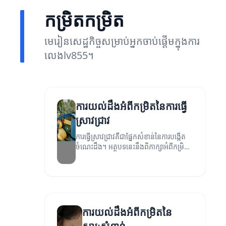
កម្រិតកម្រិត
មេរៀនសេដ្ឋកិច្ចសម្រាប់អ្នកចាប់ផ្តើមក្នុងការ
លេងlv855។
ការយល់ដឹងអំពីកម្រិតនៃការធ្វើ
ស្រាវជ្រាវ
ការធ្វើស្រាវជ្រាវគឺជាផ្នែកសំខាន់នៃការបង្កើត
ចំណេះដឹង។ អត្ថបទនេះនឹងពិភាក្សាអំពីកម្រិត
នៃការធ្វើស្រាវជ្រាវ និងការអនុវត្តន៍ដែលអាចធ្វើ
ឲ្យអាជីពរបស់អ្នកល្អប្រសើរ។
ការយល់ដឹងអំពីកម្រិតនៃ