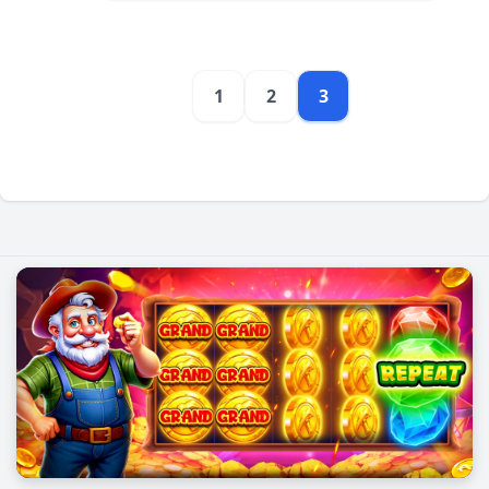
1
2
3