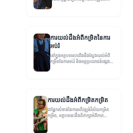
អ្នក។
ការយល់ដឹងអំពីកម្រិតនៃការ
អប់រំ
នៅក្នុងអត្ថបទនេះយើងនឹងស្វែងយល់អំពី
កម្រិតនៃការអប់រំ និងអត្ថប្រយោជន៍ផ្សេងៗ
ដែលវាផ្តល់ឱ្យ។
ការយល់ដឹងអំពីកម្រិតកម្រិត
ជាផ្នែកសំខាន់នៃការអភិវឌ្ឍន៍វិស័យកម្រិត
កម្រិត, អត្ថបទនេះនឹងពិភាក្សាអំពីភាព
ចាំបាច់ និងវិធីសាស្រ្តក្នុងការលើកកម្ពស់វា។