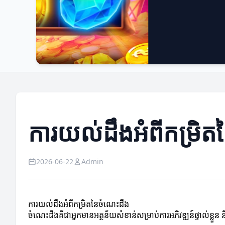
ការយល់ដឹងអំពីកម្រិ
2026-06-22
Admin
ការយល់ដឹងអំពីកម្រិតនៃចំណេះដឹង
ចំណេះដឹងគឺជាអ្នកមានអត្ថន័យសំខាន់សម្រាប់ការអភិវឌ្ឍន៍ផ្ទាល់ខ្ល