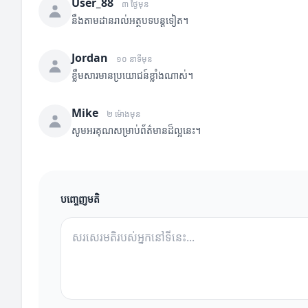
User_88
៣ ថ្ងៃមុន
នឹងតាមដានរាល់អត្ថបទបន្តទៀត។
Jordan
១០ នាទីមុន
ខ្លឹមសារមានប្រយោជន៍ខ្លាំងណាស់។
Mike
២ ម៉ោងមុន
សូមអរគុណសម្រាប់ព័ត៌មានដ៏ល្អនេះ។
បញ្ចេញមតិ