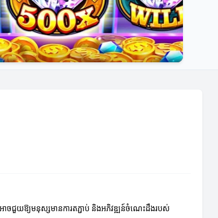
លអាចជួយឱ្យមនុស្សមានការតភ្ជាប់ និងអភិវឌ្ឍន៍ចំណេះដឹងរបស់