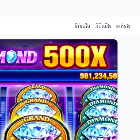
ទំព័រដើម
អំពីយើង
ទាក់ទង