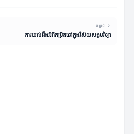
បន្ទាប់
ការយល់ដឹងអំពីកម្រិតនៅក្នុងវិស័យសង្គមវិទ្យា