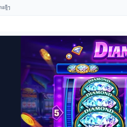
ានថ្មីៗ