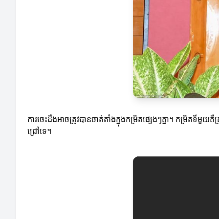
ការចេះដឹងអាចត្រូវបានចាត់តាំងក្នុងកម្រិតផ្សេងៗគ្នា។ កម្រិតទ
ជ្រៅទេ។