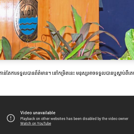
ីមួយគឺគ្រាន់តែការទទួលបានព័ត៌មាន។ នៅកម្រិតនេះ មនុស្សអាចទទួលបានឬស្តាប់