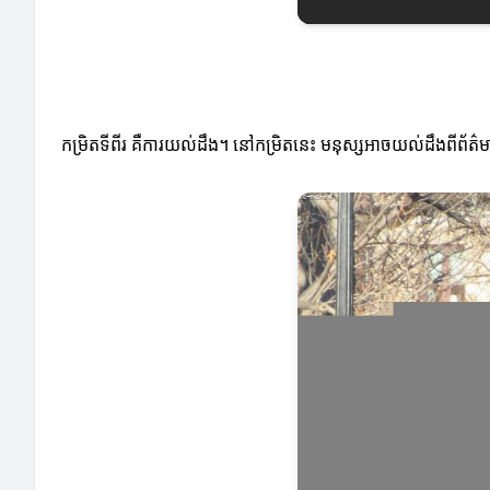
កម្រិតទីពីរ គឺការយល់ដឹង។ នៅកម្រិតនេះ មនុស្សអាចយល់ដឹងពីព័ត