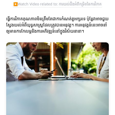
▶
Watch Video related to: ការយល់ដឹងអំពីកម្រិតនៃការវិភាគ
ធ្វើការវិភាគគុណភាពមិនត្រឹមតែជាការកំណត់តួអក្សរទេ ប៉ុន្តែវាអាចជួយ
ស្វែងយល់អំពីយុទ្ធសាស្ត្រដែលត្រូវបានអនុវត្ត។ ការអនុវត្តន៍នេះអាចនាំ
ឲ្យមានការកែលម្អនិងការអភិវឌ្ឍន៍នៅក្នុងវិស័យនានា។