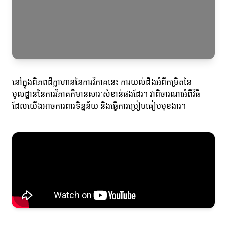
នៅក្នុងពិភពដ៏ក្លាហាននៃការវិភាគនេះ ការយល់ដឹងអំពីកម្រិតនៃ
មូលដ្ឋាននៃការវិភាគក៏មានសារៈសំខាន់ផងដែរ។ វាពិចារណាអំពីវិធី
ដែលយើងអាចការពារទិន្នន័យ និងធ្វើការប្រៀបធៀបមុខងារ។