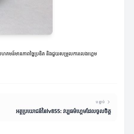
ងសហគមន៍មានភាពច្នៃប្រឌិត និងជួយសម្រួលការលេងហ្គេម
បន្ទាប់
អត្ថប្រយោជន៍នៃlv855: វប្បធម៌ហ្គេមដែលចូលចិត្ត