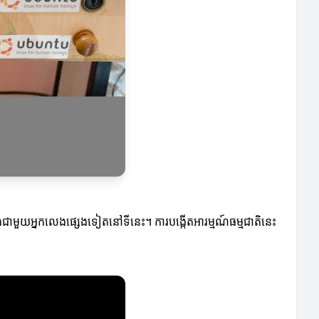
ំនងជាមួយអ្នកលេងផ្សេងទៀតនៅទីនេះ។ ការបង្កើតអារម្មណ៍ធម្មជាតិនេះ