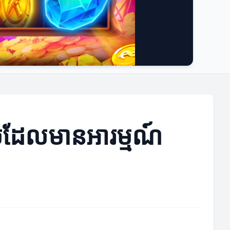
េមដែលមានអារម្មណ៍