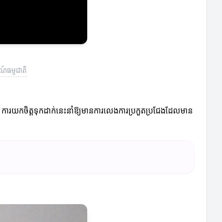
៍ធម្មជាតិ
 ការយកចិត្តទុកដាក់នេះនាំឱ្យមានការលេងការប្រកួតប្រជែងដែលមាន