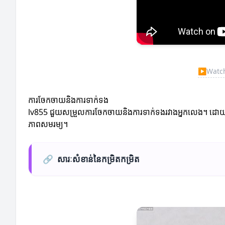
▶
Watch
ការចែកចាយនិងការទាក់ទង
lv855 ជួយសម្រួលការចែកចាយនិងការទាក់ទងរវាងអ្នកលេង។ ដោយការយ
ភាពសមរម្យ។
🔗
សារៈសំខាន់នៃកម្រិតកម្រិត