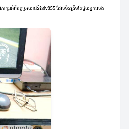
ភាក្សាអំពីអត្ថប្រយោជន៍នៃlv855 ដែលមិនត្រឹមតែជួយអ្នកលេង