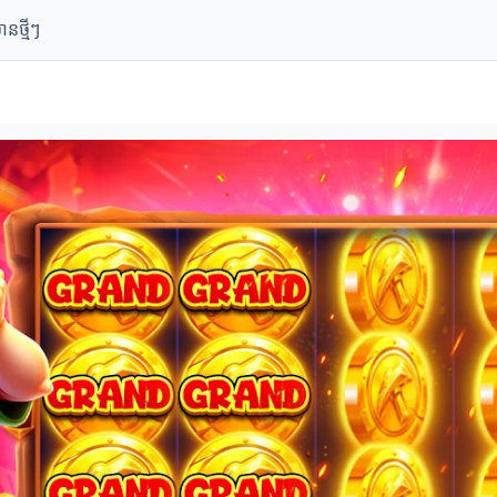
ានថ្មីៗ