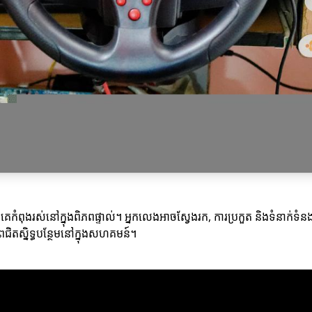
គេកំពុងរស់នៅក្នុងពិភពផ្ទាល់។ អ្នកលេងអាចស្វែងរក, ការប្រកួត និងទំនាក់ទ
ាពជិតស្និទ្ធបន្ថែមនៅក្នុងសហគមន៍។