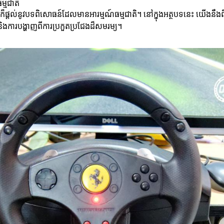
្មជាតិ
ផ្តល់នូវបទពិសោធន៍ដែលមានអារម្មណ៍ធម្មជាតិ។ នៅក្នុងអត្ថបទនេះ យើងនឹងពិ
ធ និងការបង្ហាញពីការប្រកួតប្រជែងដ៏សមរម្យ។