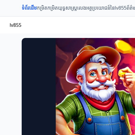
ទំព័រដើម
កម្រិតកម្រិត
យុទ្ធសាស្ត្រលេង
អត្ថប្រយោជន៍នៃlv855
ព័ត៌ម
lv855