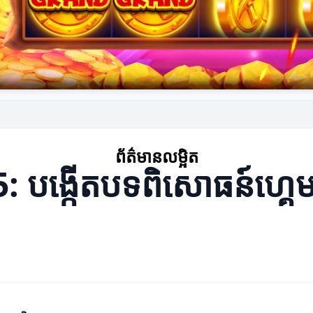
ព័ត៌មានលម្អិត
5: បង្កើតបទពិសោធន៍ហ្គ