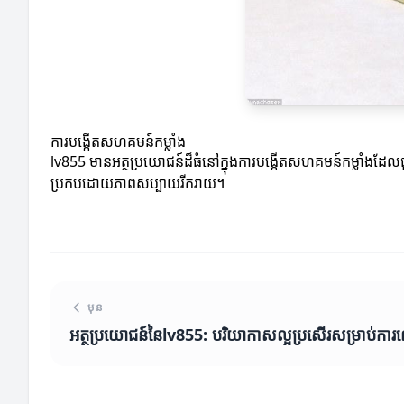
ការបង្កើតសហគមន៍កម្លាំង
lv855 មានអត្ថប្រយោជន៍ដ៏ធំនៅក្នុងការបង្កើតសហគមន៍កម្លាំងដែ
ប្រកបដោយភាពសប្បាយរីករាយ។
មុន
អត្ថប្រយោជន៍នៃlv855: បរិយាកាសល្អប្រសើរសម្រាប់ការ