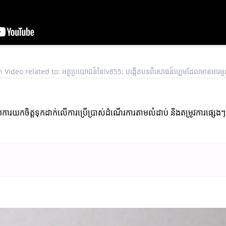
 Video related to: អត្ថប្រយោជន៍នៃlv855: បង្កើតបទពិសោធន៍ហ្គេមដែលមានអារម្មណ
កចិត្តទុកដាក់លើការប្រើប្រាស់ដំណើរការតាមលំដាប់ និងតម្រូវការផ្សេងៗ