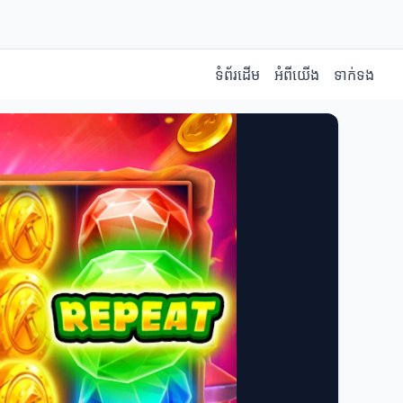
ទំព័រដើម
អំពីយើង
ទាក់ទង