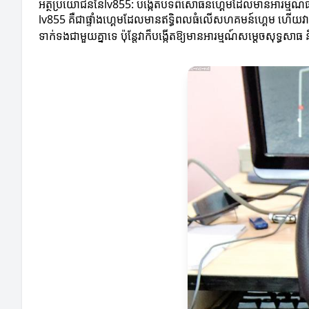
អត្ថប្រយោជន៍នៃlv855: បង្កើតបទពិសោធន៍ហ្គេមដែលមានអារម្មណ៍ធម
lv855 គឺជាផ្ទាំងហ្គេមដែលមានឥទ្ធិពលធំលើសហគមន៍ហ្គេម ហើយវាក៏
ទាក់ទងជាមួយគ្នាទេ ប៉ុន្តែវាក៏បង្កើតឱ្យមានអារម្មណ៍សម្តេចសុទ្ធសា