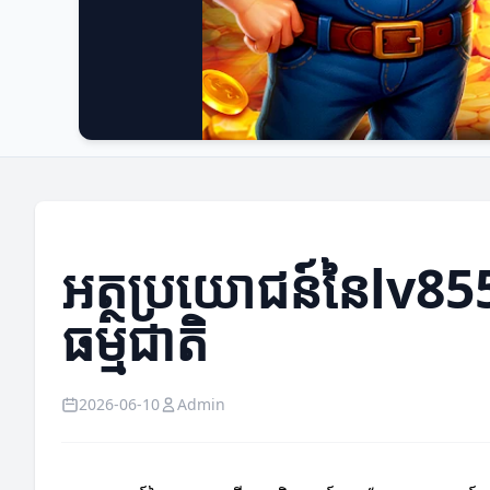
អត្ថប្រយោជន៍នៃlv85
ធម្មជាតិ
2026-06-10
Admin