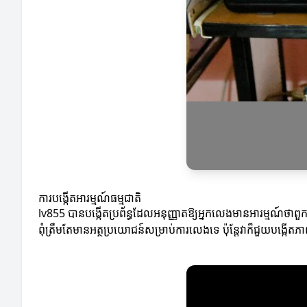
ការបង្កើតអារម្មណ៍ធម្មជាតិ
lv855 បានបង្កើតប្រព័ន្ធដែលអនុញ្ញាតឱ្យអ្នកលេងមានអារម្មណ៍ថាពួក
ពុំត្រឹមតែមានអត្ថប្រយោជន៍សម្រាប់ការលេងទេ ប៉ុន្តែវាក៏ជួយបង្កើតភ