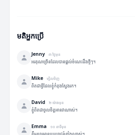
មតិអ្នកប្រើ
Jenny
៣ ថ្ងៃមុន
អរគុណច្រើនដែលបានផ្តល់ចំណេះដឹងថ្មីៗ។
Mike
ម្សិលមិញ
ពិតជាអ្វីដែលខ្ញុំកំពុងស្វែងរក។
David
២ ម៉ោងមុន
ខ្ញុំពិតជាចូលចិត្តអានវាណាស់។
Emma
១០ នាទីមុន
ខ្លឹមសារមានប្រយោជន៍ខ្លាំងណាស់។