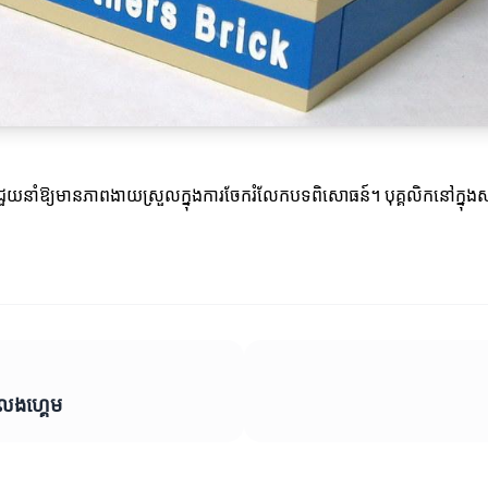
លជួយនាំឱ្យមានភាពងាយស្រួលក្នុងការចែករំលែកបទពិសោធន៍។ បុគ្គលិកនៅក្នុ
លេងហ្គេម