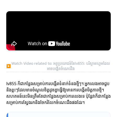
Watch Video related to: អត្ថប្រយោជន៍នៃlv855: បរិស្ថានហ្គេមដែល
▶
អាចបង្កើតចំណេះដឹង
lv855 ក៏ជាកន្លែងសម្រាប់ការបង្កើតទំនាក់ទំនងថ្មីៗ។ អ្នកលេងអាចជួប
និងខ្លះៗដែលមានចំណូលចិត្តដូចគ្នា​ធ្វើឱ្យមានការបង្កើតមិត្តភាពថ្មី។
សហគមន៍នេះមិនត្រឹមតែជាកន្លែងសម្រាប់ការលេងទេ ប៉ុន្តែវាក៏ជាកន្លែង
សម្រាប់ការស្វែងរកនិងចែករំលែកចំណេះដឹងផងដែរ។