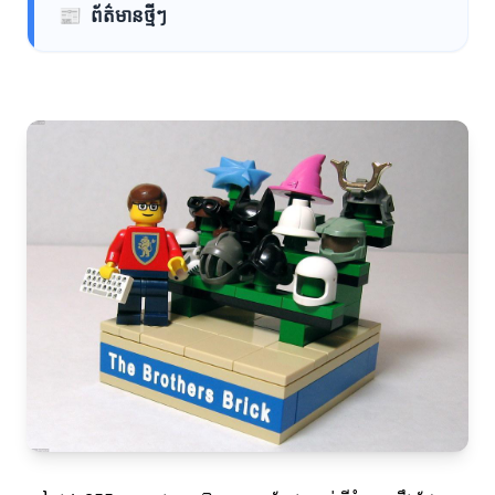
📰
ព័ត៌មានថ្មីៗ