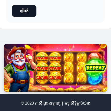
ផ្ញើមតិ
© 2023 កាស៊ីណូអនឡាញ | រក្សាសិទ្ធិគ្រប់យ៉ាង