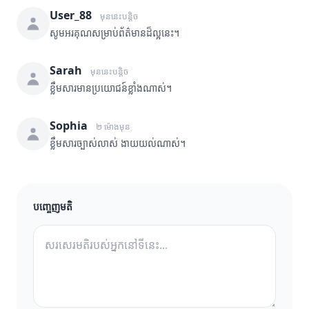
User_88
មុននេះបន្តិច
សូមអរគុណសម្រាប់ព័ត៌មានដ៏ល្អនេះ។
Sarah
មុននេះបន្តិច
ខ្លឹមសារមានប្រយោជន៍ខ្លាំងណាស់។
Sophia
២ ម៉ោងមុន
ខ្លឹមសារច្បាស់លាស់ ងាយយល់ណាស់។
បញ្ចេញមតិ