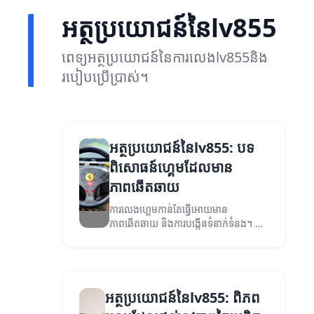
អត្ថប្រយោជន៍នៃlv855
ពេទ្យអត្ថប្រយោជន៍នៃការលេងlv855និង
របៀបប្រើប្រាស់។
អត្ថប្រយោជន៍នៃlv855: បទ
ពិសោធន៍ហ្គេមដែលមាន
ភាពឆើតឆាយ
ការលេងហ្គេមកាន់តែធ្វើអោយមាន
ភាពឆើតឆាយ និងការបង្កើនទំនាក់ទំនង។ អត្ថ
ប្រយោជន៍នៃlv855 គឺជាការបង្កើតបទ
ពិសោធន៍ហ្គេមថ្មីៗ។
អត្ថប្រយោជន៍នៃlv855: ពិភព