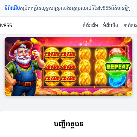
ទំព័រដើម
កម្រិតកម្រិត
យុទ្ធសាស្ត្រលេង
អត្ថប្រយោជន៍នៃlv855
ព័ត៌មានថ្មីៗ
lv855
ទំព័រដើម
អំពីយើង
ទាក់ទង
បញ្ជីអត្ថបទ