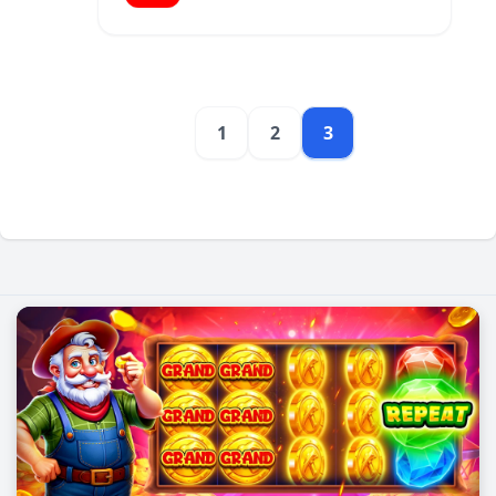
1
2
3