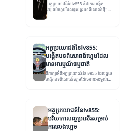
អត្ថប្រយោជន៍នៃlv855 គឺជាការបង្កើត
វប្បធម៌ហ្គេមដែលផ្តល់នូវបទពិសោធន៍ថ្មីៗ
និងភាពសប្បាយសម្រាប់អ្នកលេង។
អត្ថប្រយោជន៍នៃlv855:
បង្កើតបទពិសោធន៍ហ្គេមដែល
មានអារម្មណ៍ធម្មជាតិ
ពិភាក្សាអំពីអត្ថប្រយោជន៍នៃlv855 ដែលជួយ
បង្កើតបទពិសោធន៍ហ្គេមដែលមានអារម្មណ៍
ធម្មជាតិ និងសកម្មភាពនៅក្នុងសហគមន៍
ហ្គេម។
អត្ថប្រយោជន៍នៃlv855:
បរិយាកាសល្អប្រសើរសម្រាប់
ការលេងហ្គេម